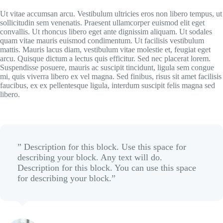
Ut vitae accumsan arcu. Vestibulum ultricies eros non libero tempus, ut
sollicitudin sem venenatis. Praesent ullamcorper euismod elit eget
convallis. Ut rhoncus libero eget ante dignissim aliquam. Ut sodales
quam vitae mauris euismod condimentum. Ut facilisis vestibulum
mattis. Mauris lacus diam, vestibulum vitae molestie et, feugiat eget
arcu. Quisque dictum a lectus quis efficitur. Sed nec placerat lorem.
Suspendisse posuere, mauris ac suscipit tincidunt, ligula sem congue
mi, quis viverra libero ex vel magna. Sed finibus, risus sit amet facilisis
faucibus, ex ex pellentesque ligula, interdum suscipit felis magna sed
libero.
” Description for this block. Use this space for
describing your block. Any text will do.
Description for this block. You can use this space
for describing your block.”