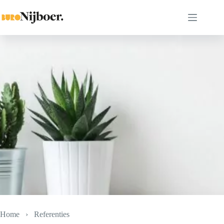
Ga
naar
de
inhoud
Home
›
Referenties